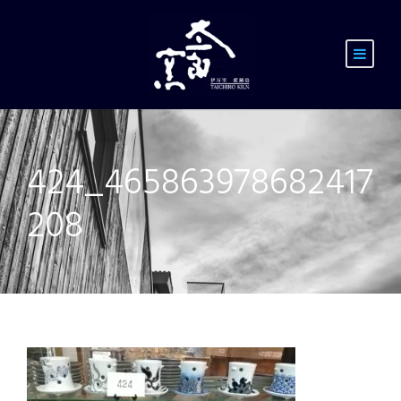
424_465863978682417
208