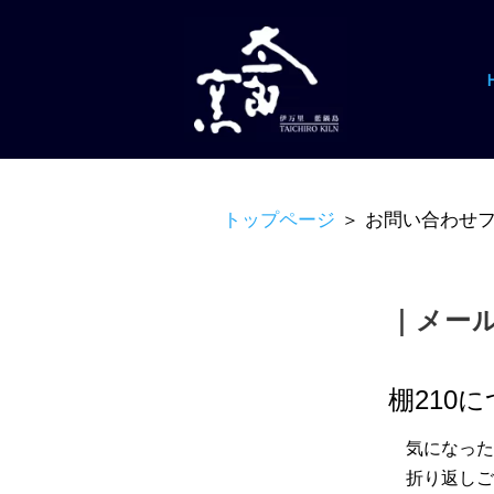
トップページ
＞ お問い合わせフ
｜メー
棚210
気になった
折り返しご