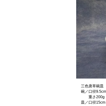
三色唐草碗皿
碗／口径9.5cm
重さ200g 
皿／口径15cm