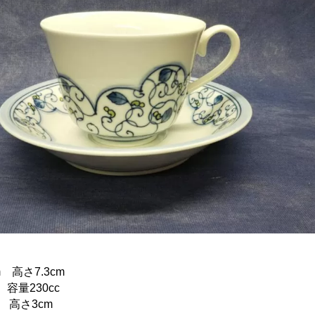
 高さ7.3cm
容量230cc
 高さ3cm