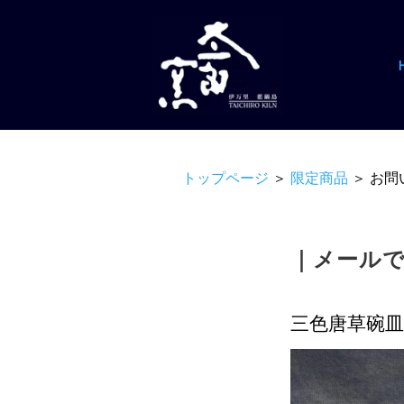
トップページ
＞
限定商品
＞ お問
｜メール
三色唐草碗皿